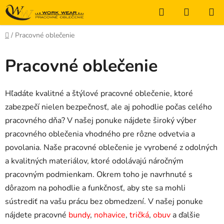
Prejsť
Hľadať
NÁKUP
na
KOŠÍK
obsah
Domov
/
Pracovné oblečenie
Pracovné oblečenie
Hľadáte kvalitné a štýlové pracovné oblečenie, ktoré
zabezpečí nielen bezpečnosť, ale aj pohodlie počas celého
pracovného dňa? V našej ponuke nájdete široký výber
pracovného oblečenia vhodného pre rôzne odvetvia a
povolania. Naše pracovné oblečenie je vyrobené z odolných
a kvalitných materiálov, ktoré odolávajú náročným
pracovným podmienkam. Okrem toho je navrhnuté s
dôrazom na pohodlie a funkčnosť, aby ste sa mohli
sústrediť na vašu prácu bez obmedzení. V našej ponuke
nájdete pracovné
bundy
,
nohavice
,
tričká
,
obuv
a ďalšie