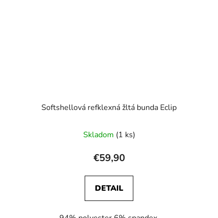
Softshellová refklexná žltá bunda Eclip
Skladom
(1 ks)
€59,90
DETAIL
94% polyester 6% spandex