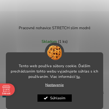
Pracovné nohavice STRETCH slim modré
Skladom
(1 ks)
€49,90
Tento web používa súbory cookie. Ďalším
DETAIL
prechádzaním tohto webu vyjadrujete súhlas s ich
používaním. Viac informácií
tu
.
Nastavenie
NOVINKA
Kód:
2757/46
Zobraziť
TIP
Pauza
Súhlasím
-
-