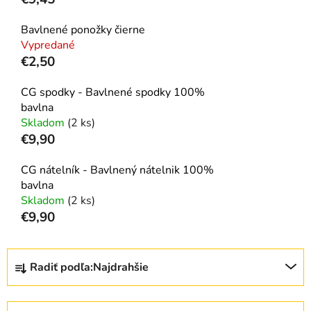
Bavlnené ponožky čierne
Vypredané
€2,50
CG spodky - Bavlnené spodky 100%
bavlna
Skladom
(2 ks)
€9,90
CG nátelník - Bavlnený nátelnik 100%
bavlna
Skladom
(2 ks)
€9,90
R
Radiť podľa:
Najdrahšie
a
d
e