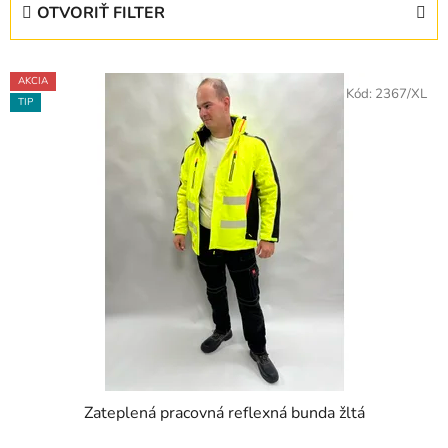
OTVORIŤ FILTER
n
i
V
e
AKCIA
ý
Kód:
2367/XL
p
TIP
p
r
i
o
s
d
p
u
r
k
o
t
d
o
u
v
k
t
o
v
Zateplená pracovná reflexná bunda žltá