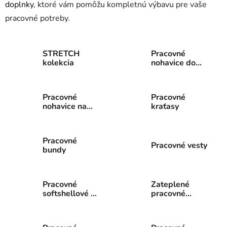
doplnky
, ktoré vám pomôžu kompletnú výbavu pre vaše
pracovné potreby.
STRETCH
Pracovné
kolekcia
nohavice do
pása
Pracovné
Pracovné
nohavice na
kraťasy
traky
Pracovné
Pracovné vesty
bundy
Pracovné
Zateplené
softshellové a
pracovné
fleecové bundy
oblečenie