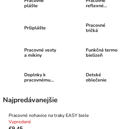
Pracovné
Pracovné
plášte
reflexné
oblečenie
Pracovné
Pršiplášte
tričká
Pracovné vesty
Funkčná termo
a mikiny
bielizeň
Doplnky k
Detské
pracovnému
oblečenie
oblečeniu
Najpredávanejšie
Pracovné nohavice na traky EASY biele
Vypredané
€9,45