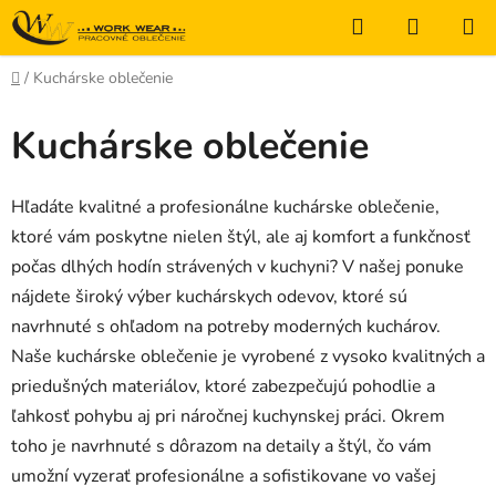
Prejsť
Hľadať
NÁKUP
na
KOŠÍK
obsah
Domov
/
Kuchárske oblečenie
Kuchárske oblečenie
Hľadáte kvalitné a profesionálne kuchárske oblečenie,
ktoré vám poskytne nielen štýl, ale aj komfort a funkčnosť
počas dlhých hodín strávených v kuchyni? V našej ponuke
nájdete široký výber kuchárskych odevov, ktoré sú
navrhnuté s ohľadom na potreby moderných kuchárov.
Naše kuchárske oblečenie je vyrobené z vysoko kvalitných a
priedušných materiálov, ktoré zabezpečujú pohodlie a
ľahkosť pohybu aj pri náročnej kuchynskej práci. Okrem
toho je navrhnuté s dôrazom na detaily a štýl, čo vám
umožní vyzerať profesionálne a sofistikovane vo vašej