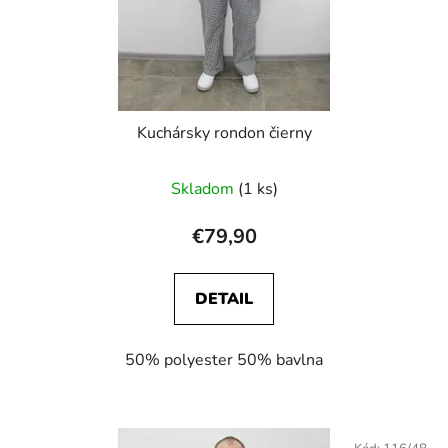
d
o
u
v
k
t
o
v
Kuchársky rondon čierny
Skladom
(1 ks)
€79,90
DETAIL
50% polyester 50% bavlna