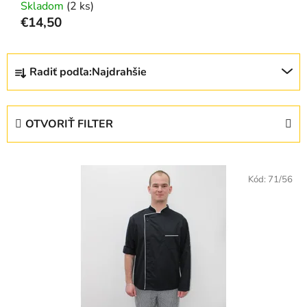
Skladom
(2 ks)
€14,50
R
Radiť podľa:
Najdrahšie
a
d
e
OTVORIŤ FILTER
n
i
V
e
ý
Kód:
71/56
p
p
r
i
o
s
d
p
u
r
k
o
t