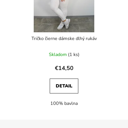
Tričko čierne dámske dlhý rukáv
Skladom
(1 ks)
€14,50
DETAIL
100% bavlna
Z