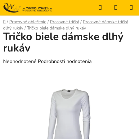
Prejsť
Hľadať
NÁKUP
na
KOŠÍK
obsah
Domov
/
Pracovné oblečenie
/
Pracovné tričká
/
Pracovné dámske tričká
dlhý rukáv
/
Tričko biele dámske dlhý rukáv
Tričko biele dámske dlhý
rukáv
Priemerné
Neohodnotené
Podrobnosti hodnotenia
hodnotenie
produktu
je
0,0
z
5
hviezdičiek.