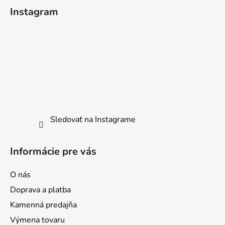
á
Instagram
p
ä
t
i
e
Sledovať na Instagrame
Informácie pre vás
O nás
Doprava a platba
Kamenná predajňa
Výmena tovaru