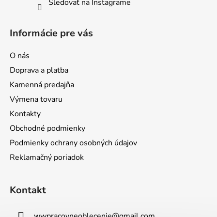
Sledovať na Instagrame
v
ý
p
Informácie pre vás
i
s
O nás
u
Doprava a platba
Kamenná predajňa
Výmena tovaru
Kontakty
Obchodné podmienky
Podmienky ochrany osobných údajov
Reklamačný poriadok
Kontakt
wwpracovneoblecenie
@
gmail.com