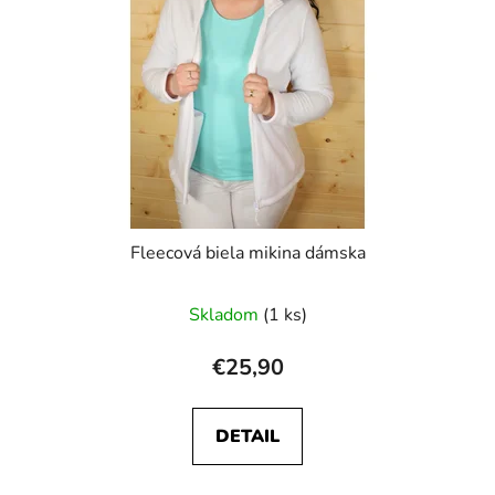
p
u
r
k
o
t
d
o
u
v
k
t
o
v
Fleecová biela mikina dámska
Skladom
(1 ks)
€25,90
DETAIL