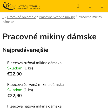
Prejsť
Hľadať
NÁKUP
na
KOŠÍK
obsah
Domov
/
Pracovné oblečenie
/
Pracovné vesty a mikiny
/
Pracovné mikiny
dámske
Pracovné mikiny dámske
Najpredávanejšie
Fleecová ružová mikina dámska
Skladom
(1 ks)
€22,90
Fleecová červená mikina dámska
Skladom
(1 ks)
€22,90
Fleecová fialová mikina dámska