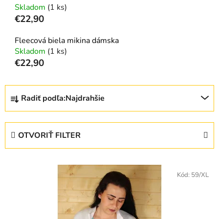
Skladom
(1 ks)
€22,90
Fleecová biela mikina dámska
Skladom
(1 ks)
€22,90
R
Radiť podľa:
Najdrahšie
a
d
e
OTVORIŤ FILTER
n
i
V
e
ý
Kód:
59/XL
p
p
r
i
o
s
d