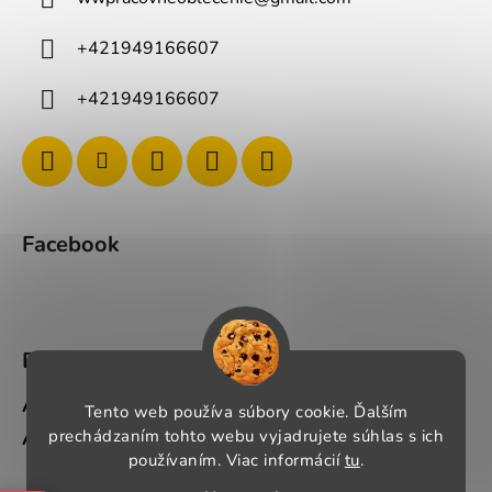
+421949166607
+421949166607
Facebook
BLOG
Ako si správne vybrať pracovné oblečenie?
Tento web používa súbory cookie. Ďalším
Ako si vybrať správnu pracovnú obuv?
prechádzaním tohto webu vyjadrujete súhlas s ich
používaním. Viac informácií
tu
.