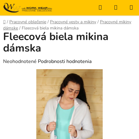
Prejsť
Hľadať
NÁKUP
na
KOŠÍK
obsah
Domov
/
Pracovné oblečenie
/
Pracovné vesty a mikiny
/
Pracovné mikiny
dámske
/
Fleecová biela mikina dámska
Fleecová biela mikina
dámska
Priemerné
Neohodnotené
Podrobnosti hodnotenia
hodnotenie
produktu
je
0,0
z
5
hviezdičiek.