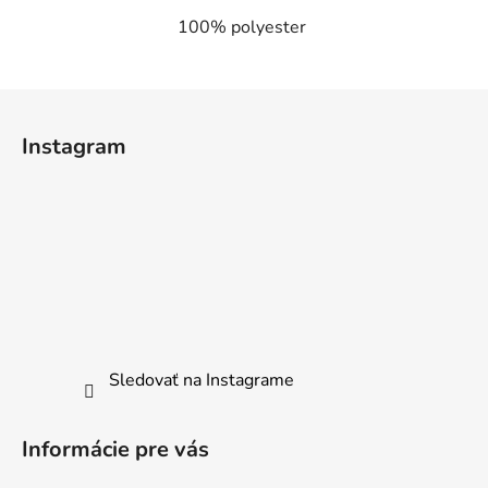
100% polyester
Z
á
Instagram
p
ä
t
i
e
Sledovať na Instagrame
Informácie pre vás