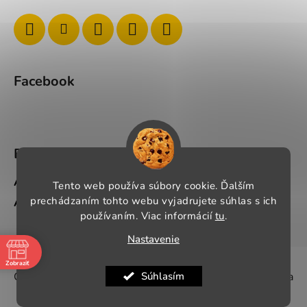
Facebook
BLOG
Ako si správne vybrať pracovné oblečenie?
Tento web používa súbory cookie. Ďalším
prechádzaním tohto webu vyjadrujete súhlas s ich
Ako si vybrať správnu pracovnú obuv?
používaním. Viac informácií
tu
.
Nastavenie
Vytvoril Shoptet
Zobraziť
Pauza
Súhlasím
Copyright 2026
wwpracovneoblecenie.sk
. Všetky práva
-
vyhradené.
-