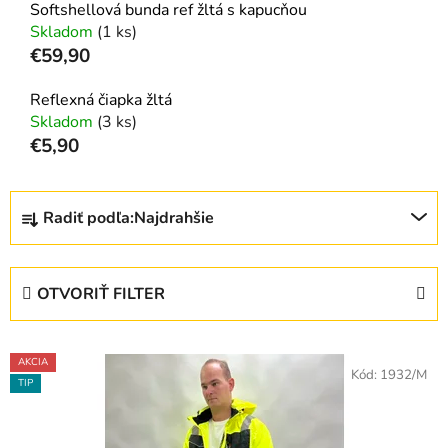
Softshellová bunda ref žltá s kapucňou
Skladom
(1 ks)
€59,90
Reflexná čiapka žltá
Skladom
(3 ks)
€5,90
R
Radiť podľa:
Najdrahšie
a
d
e
OTVORIŤ FILTER
n
i
V
e
AKCIA
ý
Kód:
1932/M
p
TIP
p
r
i
o