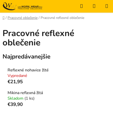
Prejsť
Hľadať
NÁKUP
na
KOŠÍK
obsah
Domov
/
Pracovné oblečenie
/
Pracovné reflexné oblečenie
Pracovné reflexné
oblečenie
Najpredávanejšie
Reflexné nohavice žlté
Vypredané
€21,95
Mikina reflexná žltá
Skladom
(1 ks)
€39,90