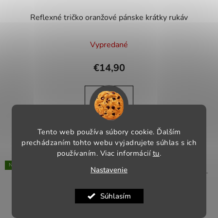
Reflexné tričko oranžové pánske krátky rukáv
Vypredané
€14,90
DETAIL
55% polyester 45% bavlna
Tento web používa súbory cookie. Ďalším
prechádzaním tohto webu vyjadrujete súhlas s ich
používaním. Viac informácií
tu
.
NOVINKA
Nastavenie
Kód:
2307/L
Súhlasím