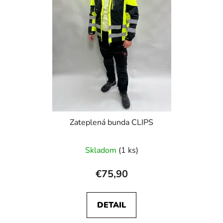
s
d
p
u
r
k
o
t
d
o
u
v
k
t
o
v
Zateplená bunda CLIPS
Skladom
(1 ks)
€75,90
DETAIL