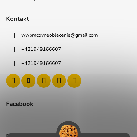
Kontakt
wwpracovneoblecenie
@
gmail.com
+421949166607
+421949166607
Facebook
BLOG