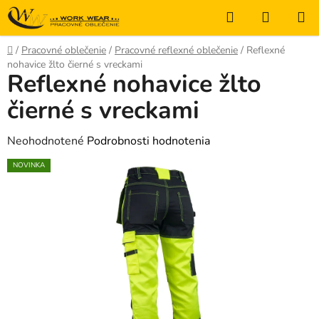
Prejsť
Hľadať
NÁKUP
na
KOŠÍK
obsah
Domov
/
Pracovné oblečenie
/
Pracovné reflexné oblečenie
/
Reflexné
nohavice žlto čierné s vreckami
Reflexné nohavice žlto
čierné s vreckami
Priemerné
Neohodnotené
Podrobnosti hodnotenia
hodnotenie
NOVINKA
produktu
je
0,0
z
5
hviezdičiek.