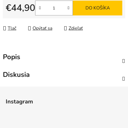
€44,90
DO KOŠÍKA
Jednotková cena:
Tlač
Opýtať sa
Zdieľať
Popis
Diskusia
Z
á
Instagram
p
ä
t
i