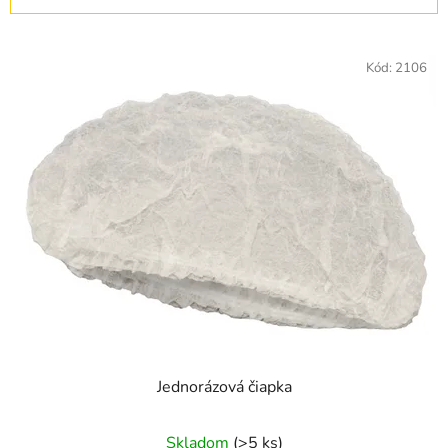
i
V
e
ý
Kód:
2106
p
p
r
i
o
s
d
p
u
r
k
o
t
d
o
u
v
k
t
o
v
Jednorázová čiapka
Skladom
(>5 ks)