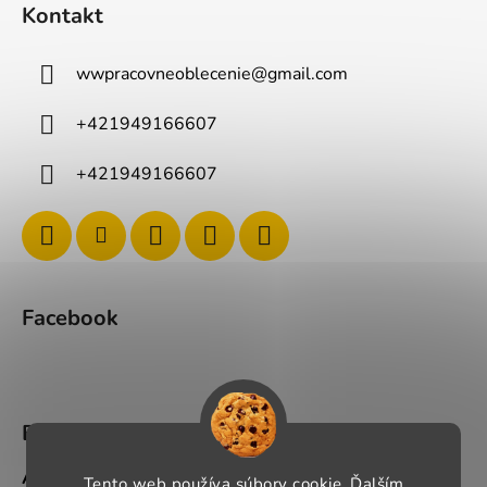
Kontakt
wwpracovneoblecenie
@
gmail.com
+421949166607
+421949166607
Facebook
BLOG
Ako si správne vybrať pracovné oblečenie?
Tento web používa súbory cookie. Ďalším