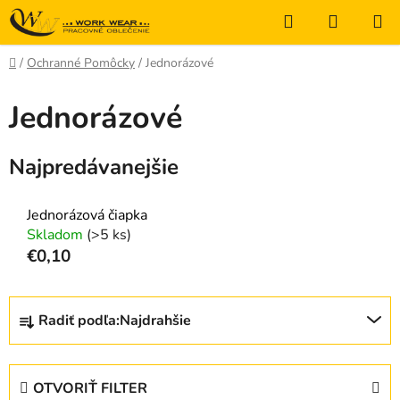
Prejsť
Hľadať
NÁKUP
na
KOŠÍK
obsah
Domov
/
Ochranné Pomôcky
/
Jednorázové
Jednorázové
Najpredávanejšie
Jednorázová čiapka
Skladom
(>5 ks)
€0,10
R
Radiť podľa:
Najdrahšie
a
d
e
OTVORIŤ FILTER
n