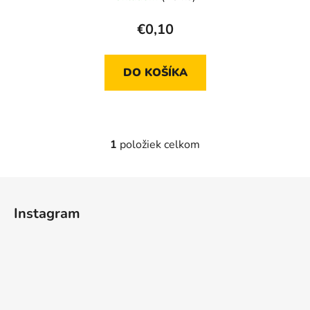
€0,10
DO KOŠÍKA
1
položiek celkom
O
v
l
Z
á
á
d
Instagram
p
a
ä
c
t
i
e
i
p
e
r