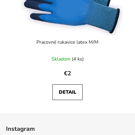
Pracovné rukavice latex M/M
Skladom
(4 ks)
€2
DETAIL
Z
á
Instagram
p