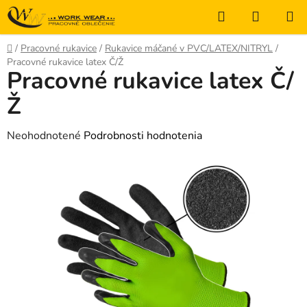
Prejsť
Hľadať
NÁKUP
na
KOŠÍK
obsah
Domov
/
Pracovné rukavice
/
Rukavice máčané v PVC/LATEX/NITRYL
/
Pracovné rukavice latex Č/Ž
Pracovné rukavice latex Č/
Ž
Priemerné
Neohodnotené
Podrobnosti hodnotenia
hodnotenie
produktu
je
0,0
z
5
hviezdičiek.