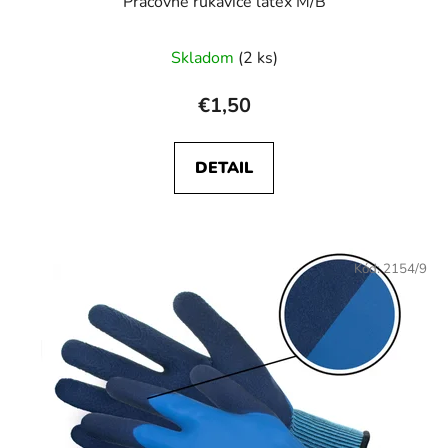
Pracovné rukavice latex M/B
Skladom
(2 ks)
€1,50
DETAIL
Kód:
2154/9