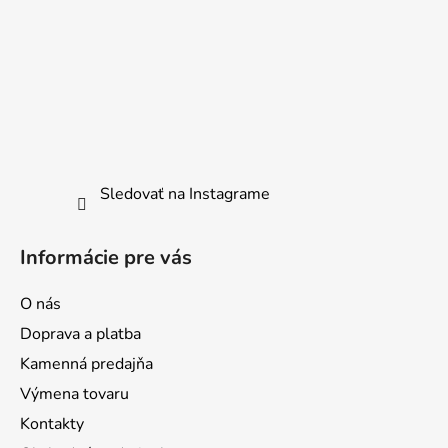
ä
t
i
e
Sledovať na Instagrame
Informácie pre vás
O nás
Doprava a platba
Kamenná predajňa
Výmena tovaru
Kontakty