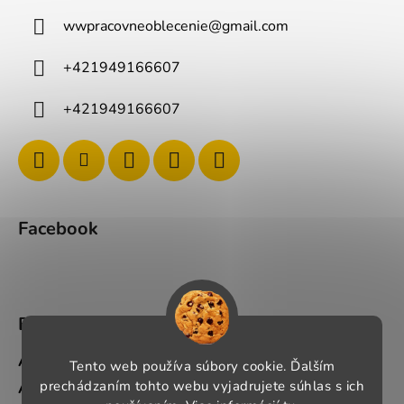
wwpracovneoblecenie
@
gmail.com
+421949166607
+421949166607
Facebook
BLOG
Ako si správne vybrať pracovné oblečenie?
Tento web používa súbory cookie. Ďalším
prechádzaním tohto webu vyjadrujete súhlas s ich
Ako si vybrať správnu pracovnú obuv?