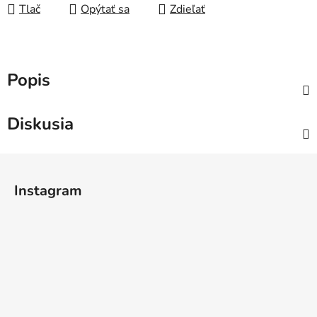
Tlač
Opýtať sa
Zdieľať
Popis
Diskusia
Z
á
Instagram
p
ä
t
i
e