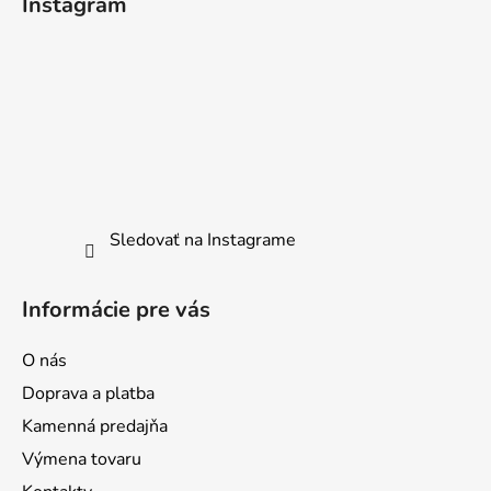
Instagram
p
ä
t
i
e
Sledovať na Instagrame
Informácie pre vás
O nás
Doprava a platba
Kamenná predajňa
Výmena tovaru