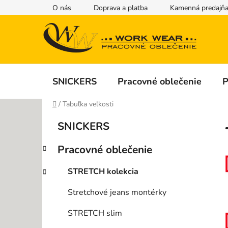
Prejsť
O nás
Doprava a platba
Kamenná predajň
na
obsah
SNICKERS
Pracovné oblečenie
P
Domov
/
Tabuľka veľkosti
B
K
Preskočiť
SNICKERS
a
kategórie
o
t
č
Pracovné oblečenie
e
n
g
ý
STRETCH kolekcia
ó
p
r
Stretchové jeans montérky
i
a
e
n
STRETCH slim
e