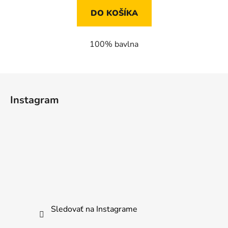
DO KOŠÍKA
100% bavlna
Z
á
Instagram
p
ä
t
i
e
Sledovať na Instagrame