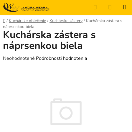
Prejsť
Hľadať
NÁKUP
na
KOŠÍK
obsah
Domov
/
Kuchárske oblečenie
/
Kuchárske zástery
/
Kuchárska zástera s
náprsenkou biela
Kuchárska zástera s
náprsenkou biela
Priemerné
Neohodnotené
Podrobnosti hodnotenia
hodnotenie
produktu
je
0,0
z
5
hviezdičiek.