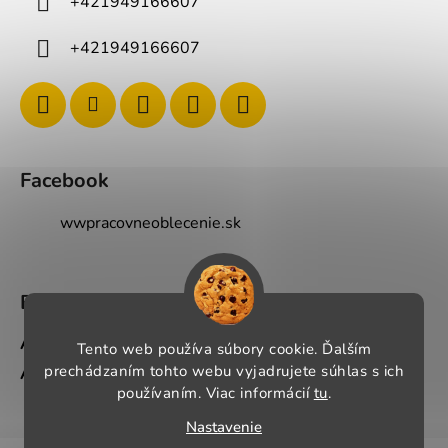
+421949166607
+421949166607
Facebook
wwpracovneoblecenie.sk
BLOG
Ako si správne vybrať pracovné oblečenie?
Tento web používa súbory cookie. Ďalším
Ako si vybrať správnu pracovnú obuv?
prechádzaním tohto webu vyjadrujete súhlas s ich
používaním. Viac informácií
tu
.
Nastavenie