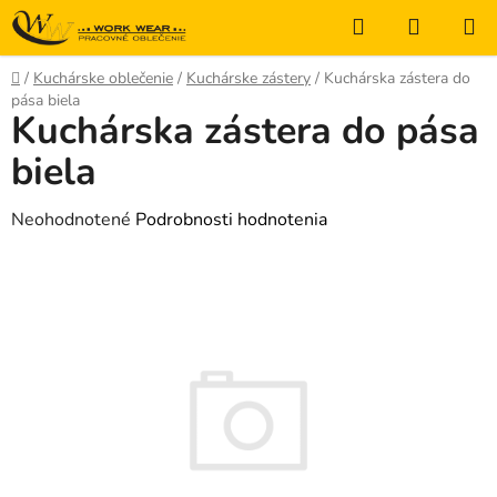
Prejsť
Hľadať
NÁKUP
na
KOŠÍK
obsah
Domov
/
Kuchárske oblečenie
/
Kuchárske zástery
/
Kuchárska zástera do
pása biela
Kuchárska zástera do pása
biela
Priemerné
Neohodnotené
Podrobnosti hodnotenia
hodnotenie
produktu
je
0,0
z
5
hviezdičiek.