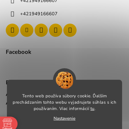
+421949166607
+421949166607
Facebook
BLOG
Ako si správne vybrať pracovné oblečenie?
Tento web používa súbory cookie. Ďalším
Ako si vybrať správnu pracovnú obuv?
prechádzaním tohto webu vyjadrujete súhlas s ich
používaním. Viac informácií
tu
.
Nastavenie
Vytvoril Shoptet
Zobraziť