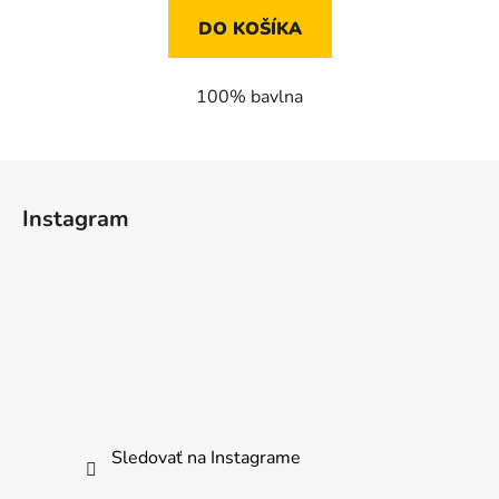
DO KOŠÍKA
100% bavlna
Z
á
Instagram
p
ä
t
i
e
Sledovať na Instagrame