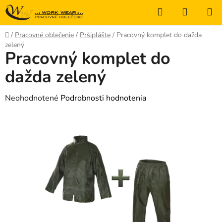
Prejsť
Hľadať
NÁKUP
na
KOŠÍK
obsah
Domov
/
Pracovné oblečenie
/
Pršiplášte
/
Pracovný komplet do dažda
zelený
Pracovný komplet do
dažda zelený
Priemerné
Neohodnotené
Podrobnosti hodnotenia
hodnotenie
produktu
je
0,0
z
5
hviezdičiek.