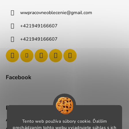
wwpracovneoblecenie
@
gmail.com
+421949166607
+421949166607
Facebook
BLOG
Ako si správne vybrať pracovné oblečenie?
Tento web používa súbory cookie. Ďalším
prechádzaním tohto webu vyjadrujete súhlas s ich
Ako si vybrať správnu pracovnú obuv?