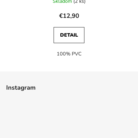
Skladom
(2 ks)
€12,90
DETAIL
100% PVC
Z
á
Instagram
p
ä
t
i
e