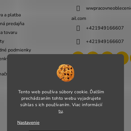
wwpracovneobleceni
a a platba
ail.com
á predajňa
+421949166607
 tovaru
ty
+421949166607
dné podmienky
nky ochrany osobných
ačný poriadok
Tento web používa súbory cookie. Ďalším
prechádzaním tohto webu vyjadrujete
súhlas s ich používaním. Viac informácií
tu
.
Nastavenie