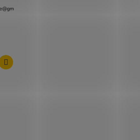
e
@
gm