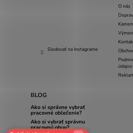
ä
O nás
t
Doprav
i
Kamenn
e
Výmena
Kontak
Sledovať na Instagrame
Obcho
Podmie
údajov
Reklam
BLOG
Ako si správne vybrať
pracovné oblečenie?
Ako si vybrať správnu
pracovnú obuv?