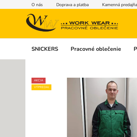
Prejsť
O nás
Doprava a platba
Kamenná predajň
na
obsah
SNICKERS
Pracovné oblečenie
P
AKCIA
VÝPREDAJ