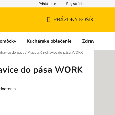
Prihlásenie
Registrácia
Podmienky ochrany osobných údajov
Reklamačný poriadok
PRÁZDNY KOŠÍK
NÁKUPNÝ
KOŠÍK
Pomôcky
Kuchárske oblečenie
Zdravotnícke o
ohavice do pása
/
Pracovné nohavice do pása WORK
avice do pása WORK
dnotenia