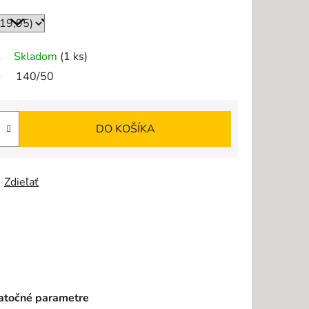
Skladom
(1 ks)
140/50
DO KOŠÍKA
Zdieľať
točné parametre