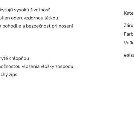
skytujú vysokú životnosť
Kate
kolien oderuvzdornou látkou
Záru
a pohodlie a bezpečnosť pri nosení
Farb
Veľk
#siz
kryté chlopňou
 možnosťou vloženia vložky zospodu
chý zips