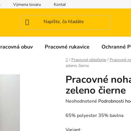
a
Výmena tovaru
Kontakty
Obchodné podmienky
racovná obuv
Pracovné rukavice
Ochranné 
Domov
/
Pracovné oblečenie
/
Pracovné n
zeleno čierne
Pracovné noh
zeleno čierne
Priemerné
Neohodnotené
Podrobnosti ho
hodnotenie
65% polyester 35% bavlna
produktu
je
Variant: