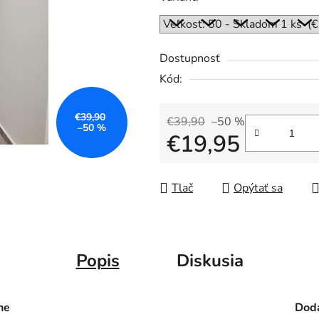
0,0
z
5
Dostupnosť
hviezdičiek.
Kód:
€39,90
€39,90
–50 %
–50 %
€19,95
Jednotková cena:
Tlač
Opýtať sa
Popis
Diskusia
ne
Doda