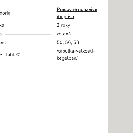
Pracovné nohavice
gória
do pása
ka
2 roky
a
zelená
osť
50, 56, 58
/tabulka-velkosti-
es_table#
kegelpan/