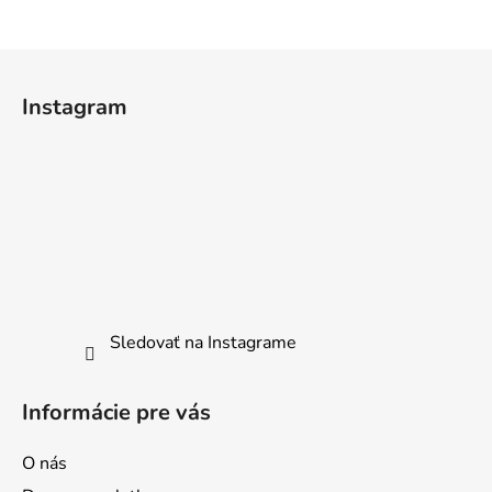
Z
á
Instagram
p
ä
t
i
e
Sledovať na Instagrame
Informácie pre vás
O nás