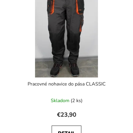
Pracovné nohavice do pása CLASSIC
Priemerné
Skladom
(2 ks)
hodnotenie
produktu
€23,90
je
3,3