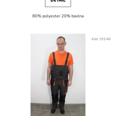
DETAIL
z
5
80% polyester 20% bavlna
hviezdičiek.
Kód:
191/46