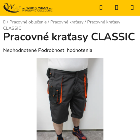
Prejsť
Hľadať
NÁKUP
na
KOŠÍK
obsah
Domov
/
Pracovné oblečenie
/
Pracovné kraťasy
/
Pracovné kraťasy
CLASSIC
Pracovné kraťasy CLASSIC
Priemerné
Neohodnotené
Podrobnosti hodnotenia
hodnotenie
produktu
je
0,0
z
5
hviezdičiek.