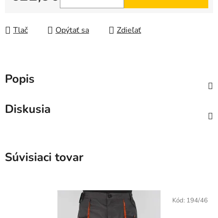
Jednotková cena:
Tlač
Opýtať sa
Zdieľať
Popis
Diskusia
Súvisiaci tovar
Kód:
194/46