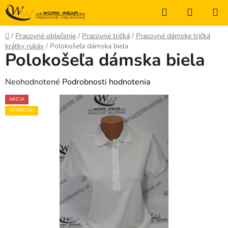
Prejsť
Hľadať
NÁKUP
na
KOŠÍK
obsah
Domov
/
Pracovné oblečenie
/
Pracovné tričká
/
Pracovné dámske tričká
krátky rukáv
/
Polokošeľa dámska biela
Polokošeľa dámska biela
Priemerné
Neohodnotené
Podrobnosti hodnotenia
hodnotenie
AKCIA
produktu
VÝPREDAJ
je
0,0
z
5
hviezdičiek.