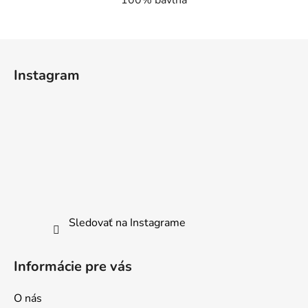
100% bavlna
Z
á
Instagram
p
ä
t
i
e
Sledovať na Instagrame
Informácie pre vás
O nás