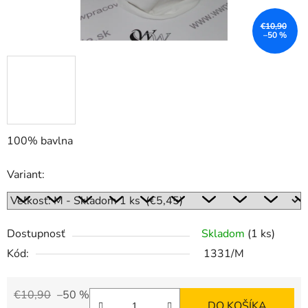
€10,90
–50 %
100% bavlna
Variant:
Dostupnosť
Skladom
(1 ks)
Kód:
1331/M
€10,90
–50 %
DO KOŠÍKA