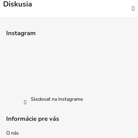
Diskusia
Z
á
Instagram
p
ä
t
i
e
Sledovať na Instagrame
Informácie pre vás
O nás