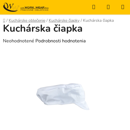
Prejsť
Hľadať
NÁKUP
na
KOŠÍK
obsah
Domov
/
Kuchárske oblečenie
/
Kuchárske čiapky
/
Kuchárska čiapka
Kuchárska čiapka
Priemerné
Neohodnotené
Podrobnosti hodnotenia
hodnotenie
produktu
je
0,0
z
5
hviezdičiek.