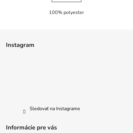
100% polyester
Z
á
Instagram
p
ä
t
i
e
Sledovať na Instagrame
Informácie pre vás