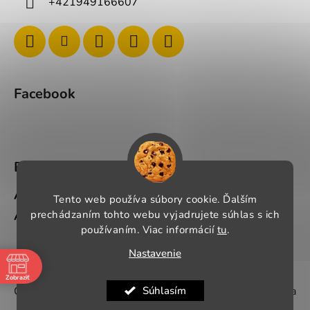
+421949166607
Facebook
BLOG
Ako si správne vybrať pracovné oblečenie?
Tento web používa súbory cookie. Ďalším
prechádzaním tohto webu vyjadrujete súhlas s ich
Ako si vybrať správnu pracovnú obuv?
používaním. Viac informácií
tu
.
Nastavenie
Vytvoril Shoptet
Zobraziť
Pauza
Súhlasím
Copyright 2026
wwpracovneoblecenie.sk
. Všetky práva
-
vyhradené.