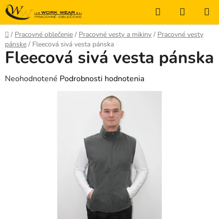
Prejsť
Hľadať
NÁKUP
na
KOŠÍK
obsah
Domov
/
Pracovné oblečenie
/
Pracovné vesty a mikiny
/
Pracovné vesty
pánske
/
Fleecová sivá vesta pánska
Fleecová sivá vesta pánska
Priemerné
Neohodnotené
Podrobnosti hodnotenia
hodnotenie
produktu
je
0,0
z
5
hviezdičiek.