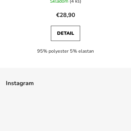
Skladom
(4 ks)
€28,90
DETAIL
95% polyester 5% elastan
Z
á
Instagram
p
ä
t
i
e