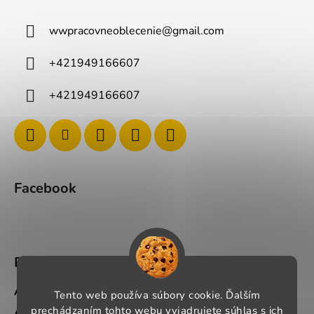
wwpracovneoblecenie
@
gmail.com
+421949166607
+421949166607
Facebook
BLOG
Ako si správne vybrať pracovné oblečenie?
Tento web používa súbory cookie. Ďalším
prechádzaním tohto webu vyjadrujete súhlas s ich
Ako si vybrať správnu pracovnú obuv?