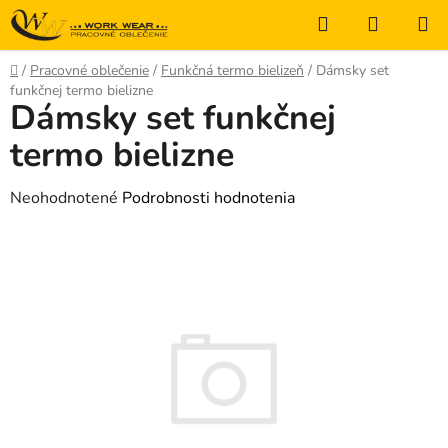
Prejsť
Hľadať
NÁKUP
na
KOŠÍK
obsah
Domov
/
Pracovné oblečenie
/
Funkčná termo bielizeň
/
Dámsky set
funkčnej termo bielizne
Dámsky set funkčnej
termo bielizne
Priemerné
Neohodnotené
Podrobnosti hodnotenia
hodnotenie
produktu
je
0,0
z
5
hviezdičiek.