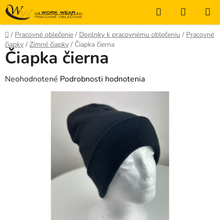
Prejsť
Hľadať
NÁKUP
na
KOŠÍK
obsah
Domov
/
Pracovné oblečenie
/
Doplnky k pracovnému oblečeniu
/
Pracovné
čiapky
/
Zimné čiapky
/
Čiapka čierna
Čiapka čierna
Priemerné
Neohodnotené
Podrobnosti hodnotenia
hodnotenie
produktu
je
0,0
z
5
hviezdičiek.