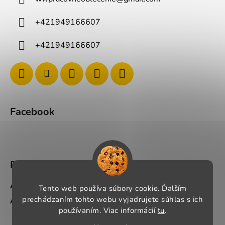
+421949166607
+421949166607
Facebook
BLOG
Ako si správne vybrať pracovné oblečenie?
Tento web používa súbory cookie. Ďalším
prechádzaním tohto webu vyjadrujete súhlas s ich
Ako si vybrať správnu pracovnú obuv?
používaním. Viac informácií
tu
.